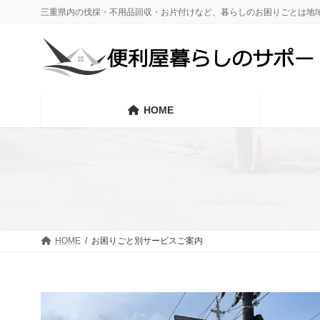
コ
ナ
三重県内の伐採・不用品回収・お片付けなど、暮らしのお困りごとは地
ン
ビ
テ
ゲ
ン
ー
ツ
シ
へ
ョ
ス
ン
HOME
キ
に
ッ
移
プ
動
HOME
お困りごと別サービスご案内